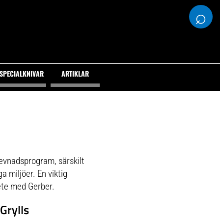
⌕
SPECIALKNIVAR
ARTIKLAR
levnadsprogram, särskilt
 miljöer. En viktig
bete med Gerber.
Grylls