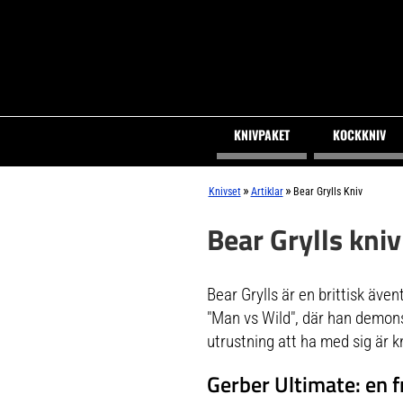
KNIVPAKET
KOCKKNIV
»
»
Knivset
Artiklar
Bear Grylls Kniv
Bear Grylls kni
Bear Grylls är en brittisk äve
"Man vs Wild", där han demons
utrustning att ha med sig är 
Gerber Ultimate: en f