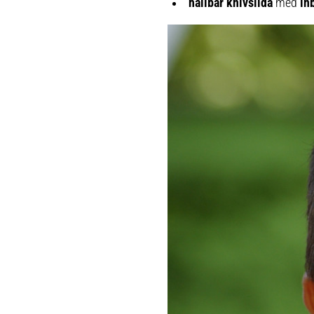
hållbar knivslida
med
in