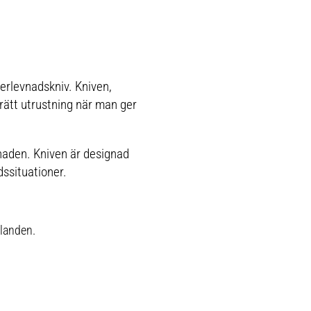
erlevnadskniv. Kniven,
rätt utrustning när man ger
naden. Kniven är designad
dssituationer.
llanden.