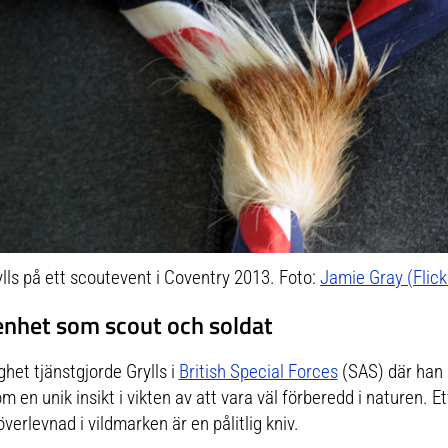
lls på ett scoutevent i Coventry 2013. Foto:
Jamie Gray (Flick
renhet som scout och soldat
het tjänstgjorde Grylls i
British Special Forces
(SAS) där han s
m en unik insikt i vikten av att vara väl förberedd i naturen. E
erlevnad i vildmarken är en pålitlig kniv.