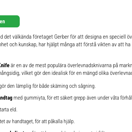
ten
d det välkända företaget Gerber för att designa en speciell öv
et och kunskap, har hjälpt många att förstå vikten av att ha 
Knife
är en av de mest populära överlevnadsknivarna på mark
ångsidig, vilket gör den idealisk för en mängd olika överlevna
t gör den lämplig för både skärning och sågning.
andtag
med gummiyta, för ett säkert grepp även under våta förhå
starta eld.
et av handtaget, för att påkalla hjälp.