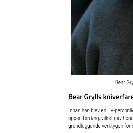
Bear Gry
Bear Grylls kniverfa
Innan han blev en TV-personlig
öppen terräng, vilket gav hono
grundläggande verktygen för öv