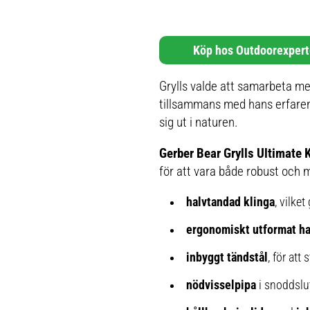
Köp hos Outdoorexper
Grylls valde att samarbeta me
tillsammans med hans erfarenh
sig ut i naturen.
Gerber Bear Grylls Ultimate 
för att vara både robust och m
halvtandad klinga
, vilke
ergonomiskt utformat h
inbyggt tändstål
, för att 
nödvisselpipa
i snoddslut