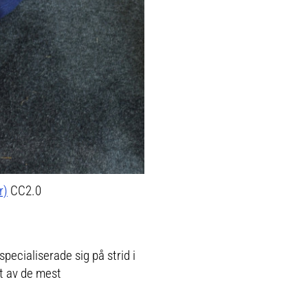
r)
CC2.0
pecialiserade sig på strid i
tt av de mest