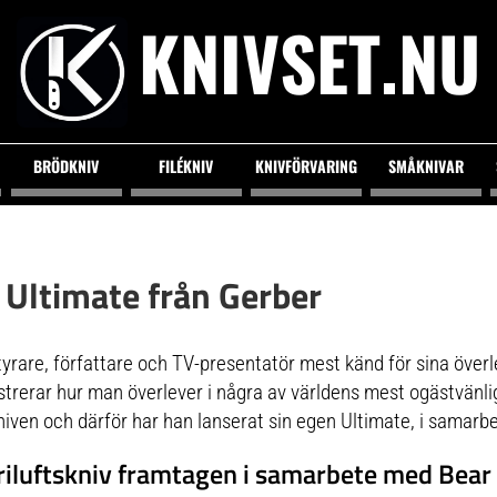
KNIVSET.NU
BRÖDKNIV
FILÉKNIV
KNIVFÖRVARING
SMÅKNIVAR
v Ultimate från Gerber
ntyrare, författare och TV-presentatör mest känd för sina över
trerar hur man överlever i några av världens mest ogästvänliga
kniven och därför har han lanserat sin egen Ultimate, i samar
riluftskniv framtagen i samarbete med Bear 