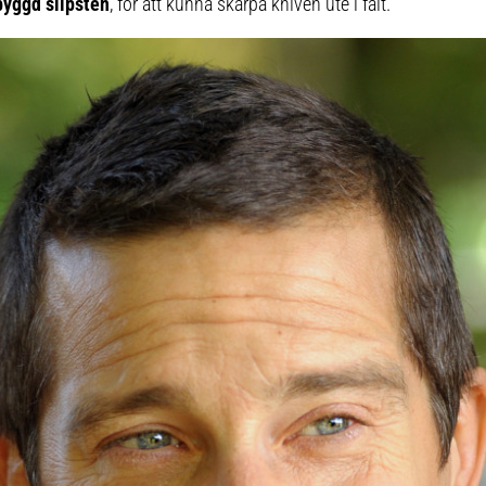
byggd slipsten
, för att kunna skärpa kniven ute i fält.