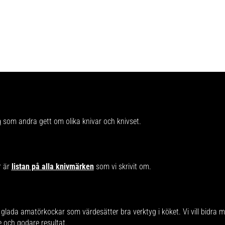
n
som andra gett om olika knivar och knivset.
r är
listan på alla knivmärken
som vi skrivit om.
glada amatörkockar som värdesätter bra verktyg i köket. Vi vill bidra 
re och godare resultat.