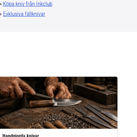
»
Köpa kniv från Inkclub
»
Exklusiva fällknivar
Handgjorda knivar