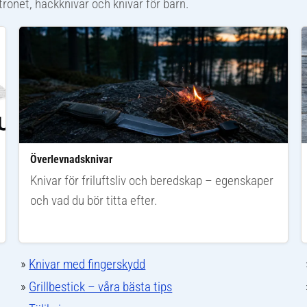
ostronet, hackknivar och knivar för barn.
Överlevnadsknivar
Knivar för friluftsliv och beredskap – egenskaper
och vad du bör titta efter.
»
Knivar med fingerskydd
»
Grillbestick – våra bästa tips