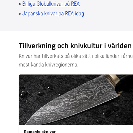
»
Billiga Globalknivar på REA
»
Japanska knivar på REA idag
Tillverkning och knivkultur i världen
Knivar har tillverkats på olika sätt i olika länder i å
mest kända knivregionerna.
Damaskusknivar