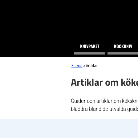
KNIVPAKET
KOCKKNIV
»
Knivset
Artiklar
Artiklar om kök
Guider och artiklar om kökskniv
bläddra bland de utvalda guid