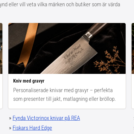
ynd eller vill veta vilka märken och butiker som är värda
Kniv med gravyr
Personaliserade knivar med gravyr – perfekta
som presenter till jakt, matlagning eller bröllop.
»
Fynda Victorinox knivar på REA
»
Fiskars Hard Edge