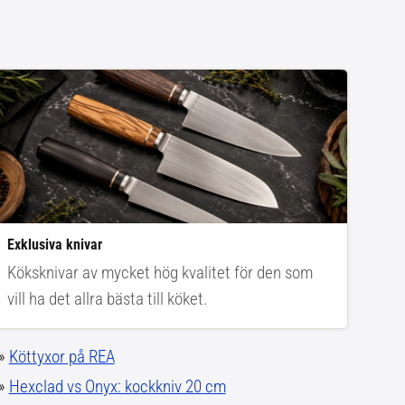
Exklusiva knivar
Köksknivar av mycket hög kvalitet för den som
vill ha det allra bästa till köket.
»
Köttyxor på REA
»
Hexclad vs Onyx: kockkniv 20 cm