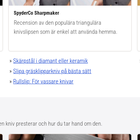
SpyderCo Sharpmaker
Recension av den populära triangulära
knivslipsen som är enkel att använda hemma.
»
Skärpstål i diamant eller keramik
»
Slipa gräsklipparkniv på bästa sätt
»
Rullslip: För vassare knivar
en kniv presterar och hur du tar hand om den.