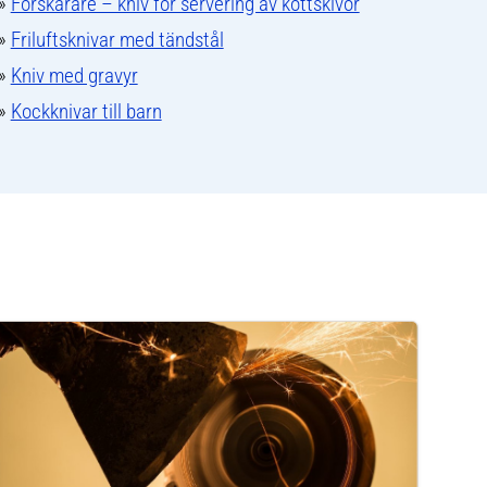
»
Förskärare – kniv för servering av köttskivor
»
Friluftsknivar med tändstål
»
Kniv med gravyr
»
Kockknivar till barn