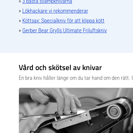
»
3 bästa svampknivarna
»
Lökhackare vi rekommenderar
»
Köttsax: Specialkniv för att klippa kött
»
Gerber Bear Grylls Ultimate Friluftskniv
Vård och skötsel av knivar
En bra kniv håller länge om du tar hand om den rätt. 