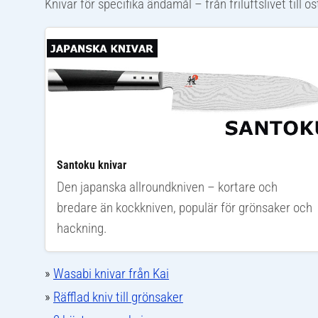
Knivar för specifika ändamål – från friluftslivet till 
Santoku knivar
Den japanska allroundkniven – kortare och
bredare än kockkniven, populär för grönsaker och
hackning.
»
Wasabi knivar från Kai
»
Räfflad kniv till grönsaker