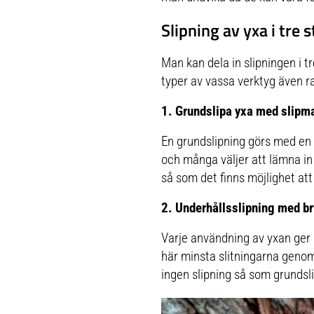
Slipning av yxa i tre 
Man kan dela in slipningen i tre
typer av vassa verktyg även ra
1. Grundslipa yxa med slipm
En grundslipning görs med en 
och många väljer att lämna in t
så som det finns möjlighet at
2. Underhållsslipning med b
Varje användning av yxan ger s
här minsta slitningarna genom 
ingen slipning så som grundsl