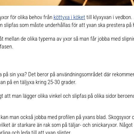
yxor för olika behov från
köttyxa i köket
till klyxyxan i vedbon
en slipfas som måste underhållas för att yxan ska prestera på 
 åt mellan de olika typerna av yxor så man får jobba med slipnin
pfasen.
 ha på sin yxa? Det beror på användningsområdet där rekomme
n på en täljyxa kring 25-30 grader.
igt att man lägger olika vinkel och slipfas på olika sidor bero
 kan man också jobba med profilen på yxans blad. Skogsyxor 
ilket är starkare än rak som på täljar- och snickaryxor. Något
iga och leda till att yxan slinter.