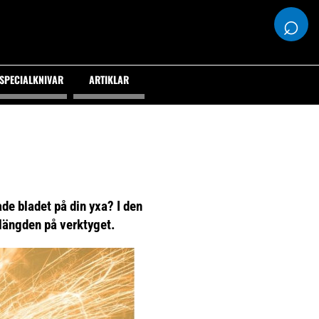
⌕
SPECIALKNIVAR
ARTIKLAR
de bladet på din yxa? I den
slängden på verktyget.