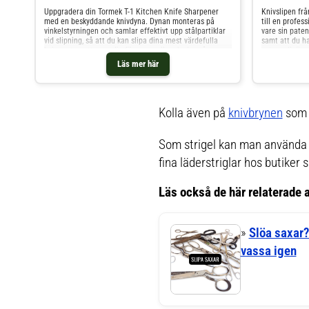
Uppgradera din Tormek T-1 Kitchen Knife Sharpener
Knivslipen frå
med en beskyddande knivdyna. Dynan monteras på
till en profes
vinkelstyrningen och samlar effektivt upp stålpartiklar
vare sin paten
vid slipning, så att du kan slipa dina mest värdefulla
samt att du ha
knivar utan att oroa dig för repor eller skador på
extraordinär o
bladen. Själva bytet är dessutom enkelt, och bidrar till
av knivbladet 
Läs mer här
ett kontinuerligt optimalt skydd.
vinkel på slip
tystgående oc
knivens härdni
snygg industri
Sharpener kla
Kolla även på
knivbrynen
som v
och upp till 5
klarar av alla
keramiska kniv
Som strigel kan man använda 
råegg som upps
eggen poleras.
fina läderstriglar hos butiker 
underhålla eg
När kniven in
brynskivan län
Läs också de här relaterade a
diamantslipski
investering då
att du får nöje
kök. Registera
»
Slöa saxar?
års garanti.
vassa igen