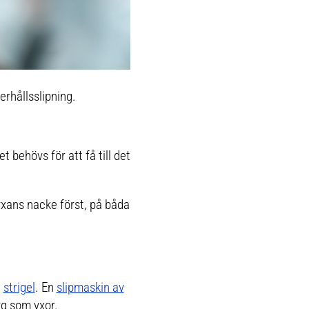
rhållsslipning.
t behövs för att få till det
yxans nacke först, på båda
h
strigel
. En
slipmaskin av
yg som yxor.