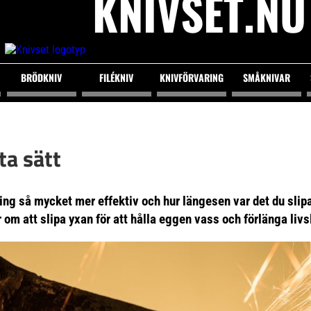
KNIVSET.NU
BRÖDKNIV
FILÉKNIV
KNIVFÖRVARING
SMÅKNIVAR
ta sätt
ng så mycket mer effektiv och hur längesen var det du slipa
r om att slipa yxan för att hålla eggen vass och förlänga liv