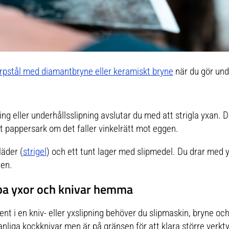
rpstål med diamantbryne eller keramiskt bryne
när du gör unde
ing eller underhållsslipning avslutar du med att strigla yxan. De
t pappersark om det faller vinkelrätt mot eggen.
läder (
strigel
) och ett tunt lager med slipmedel. Du drar med 
den.
ipa yxor och knivar hemma
nt i en kniv- eller yxslipning behöver du slipmaskin, bryne oc
anliga kockknivar men är på gränsen för att klara större verkt