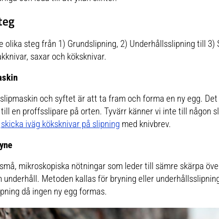
steg
 olika steg från 1) Grundslipning, 2) Underhållsslipning till 3) S
kknivar, saxar och köksknivar.
askin
slipmaskin och syftet är att ta fram och forma en ny egg. De
ill en proffsslipare på orten. Tyvärr känner vi inte till någon s
t
skicka iväg köksknivar på slipning
med knivbrev.
ryne
må, mikroskopiska nötningar som leder till sämre skärpa över ti
underhåll. Metoden kallas för bryning eller underhållsslipnin
ipning då ingen ny egg formas.