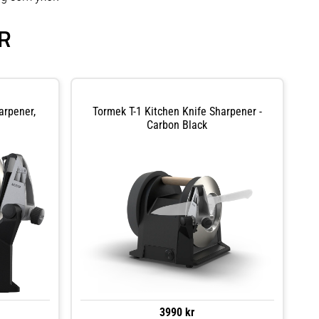
R
arpener,
Tormek T-1 Kitchen Knife Sharpener -
Carbon Black
3990 kr