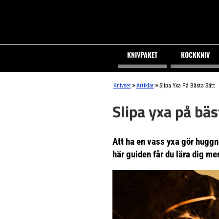
KNIVPAKET
KOCKKNIV
»
»
Knivset
Artiklar
Slipa Yxa På Bästa Sätt
Slipa yxa på bäs
Att ha en vass yxa gör huggni
här guiden får du lära dig me