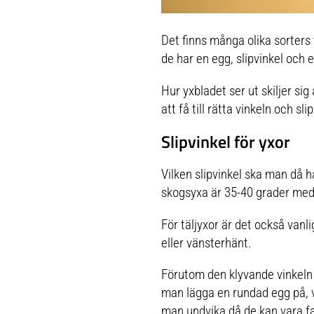
Det finns många olika sorters 
de har en egg, slipvinkel och 
Hur yxbladet ser ut skiljer sig
att få till rätta vinkeln och sli
Slipvinkel för yxor
Vilken slipvinkel ska man då
skogsyxa är 35-40 grader meda
För täljyxor är det också vanl
eller vänsterhänt.
Förutom den klyvande vinkeln
man lägga en rundad egg på, v
man undvika då de kan vara farl