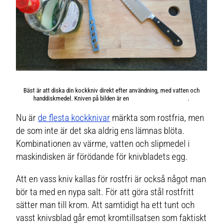
Bäst är att diska din kockkniv direkt efter användning, med vatten och
handdiskmedel. Kniven på bilden är en
kockkniv från Wüsthof
.
Nu är
de flesta kockknivar
märkta som rostfria, men
de som inte är det ska aldrig ens lämnas blöta.
Kombinationen av värme, vatten och slipmedel i
maskindisken är förödande för knivbladets egg.
Att en vass kniv kallas för rostfri är också något man
bör ta med en nypa salt. För att göra stål rostfritt
sätter man till krom. Att samtidigt ha ett tunt och
vasst knivsblad går emot kromtillsatsen som faktiskt