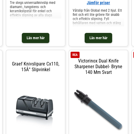
Jämför priser
Tre stegs universalknivslip med
diamant-, tungstens- och
Våtslip från Global med 2 hjul. Ett
keramikslipstål för enkel och
fint och ett lite grövre för snabb
effektiv slipning av alla slags
och effektiv slipning. Fyll
köksknivar
behållaren med vatten och stäng
locket, sen är det bara att börja
slipa. Dra några enkla drag med
kniven i det båda hjulen och ens
Läs mer här
Läs mer här
kniv blir som ny. Material:
Keramiska sliphjul med axlar i
stål. Handtaget är av plast och har
inlägg av rostfritt stål.
REA
Victorinox Dual Knife
Graef Knivslipare Cx110,
Sharpener Dubbel- Bryne
15Â° Slipvinkel
140 Mm Svart