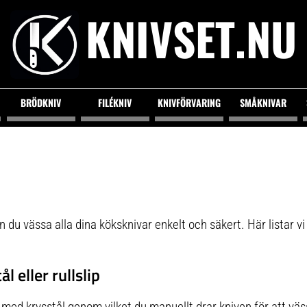
KNIVSET.NU
BRÖDKNIV
FILÉKNIV
KNIVFÖRVARING
SMÅKNIVAR
du vässa alla dina köksknivar enkelt och säkert. Här listar vi 
l eller rullslip
med krysstål genom vilket du manuellt drar kniven för att väs