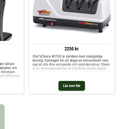
2250 kr
Chef'sChoice M1520 är världens mest mångsidiga
knivslip, framtagen för att skapa en extraordinärt vass
ket lättare
egg på alla dina europeiska och asiatiska knivar. Slipen
skarphet och
är en trestegsmodell där de två första stegen skapar
 knivslipen
och underhåller grundeggen med en slipvinkel på 15°
h tillfört nya
(Asiatisk) respektive 20° (Europeisk). Det tredje och
stering av
sista steget förfinar och polerar grundeggen på alla
er optimal
dina knivar. I det tredje steget kan du även slipa dina
Läs mer här
ättre grepp.
brödknivar. Chef'sChoice M1520 kommer att ge dina
tarkare
knivar en bättre geometrisk grundegg än vad den hade
2 Classic
när den kom från fabriken. Steg 1Underhåller och
ningen av
skapar grundeggen med 15° slipvinkel.Steg
en smula
2Underhåller och skapar grundeggen med 20°
re än någonsin
slipvinkel.Steg 3Förfinar och polerar grundeggen. Kan
isk, kött och
även användas för att slipa tandade knivar såsom
brödknivar.