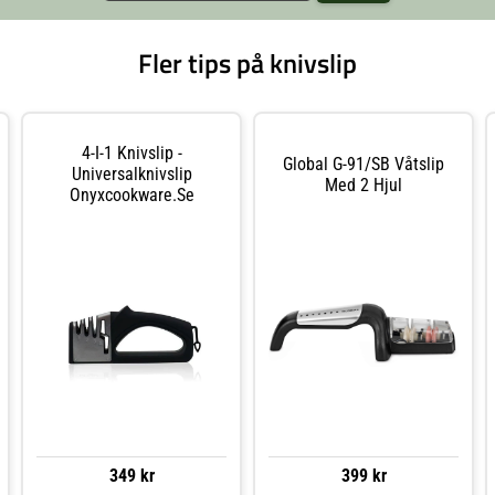
Fler tips på knivslip
4-I-1 Knivslip -
Global G-91/SB Våtslip
Universalknivslip
Med 2 Hjul
Onyxcookware.se
349 kr
399 kr