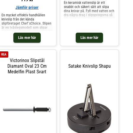
En keramisk vattenslip är ett
snabbt och säkert sätt att slipa
Jämför priser
dina knivar på. Fyll med vatten och
En mycket effektiv handhållen
dra några drag i slipspringorna så
knivslip från det kända
blir din knivegg så gott som ny. Har
slipföretaget Chef`sChoice. Slipen
tre sliphjul: Grovt, medium och fint.
är en tvåstegsmodell som slipar
Denna knivslip passar till alla typer
med asiatisk och europeisk vinkel
av knivar med Japansk slipning.
samt även vågtandade knivar. Steg
Läs mer här
Läs mer här
1Asiatisk vinkel, skapar och
underhåller grundeggen.Steg
2Europeisk vinkel, skapar och
underhåller grundeggen. Steg 3För
REA
tandade knivar (Brödkniv) samt
Victorinox Slipstål
polering av grundeggen. Om inte
grundeggen blivit förstörd är det
Diamant Oval 23 Cm
Satake Knivslip Shapu
för det mesta endast steg 3 du
Medelfin Plast Svart
behöver använda.