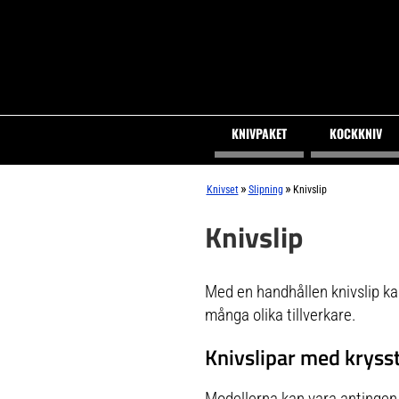
KNIVPAKET
KOCKKNIV
»
»
Knivset
Slipning
Knivslip
Knivslip
Med en handhållen knivslip kan 
många olika tillverkare.
Knivslipar med krysstå
Modellerna kan vara antingen 