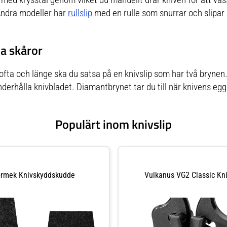
Andra modeller har
rullslip
med en rulle som snurrar och slipar k
a skåror
a ofta och länge ska du satsa på en knivslip som har två bryne
derhålla knivbladet. Diamantbrynet tar du till när knivens egg b
Populärt inom knivslip
ormek Knivskyddskudde
Vulkanus VG2 Classic Kni