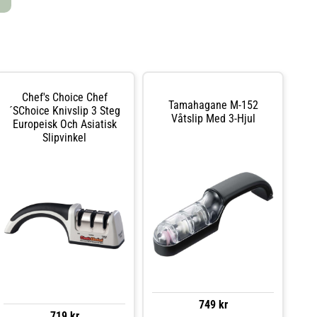
Chef's Choice Chef
Tamahagane M-152
´sChoice Knivslip 3 Steg
Våtslip Med 3-Hjul
Europeisk Och Asiatisk
Slipvinkel
749 kr
719 kr