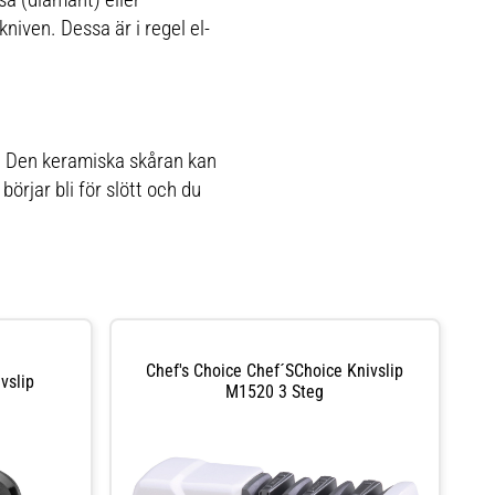
niven. Dessa är i regel el-
n. Den keramiska skåran kan
örjar bli för slött och du
Chef's Choice Chef´sChoice Knivslip
vslip
M1520 3 Steg