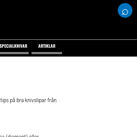
⌕
SPECIALKNIVAR
ARTIKLAR
tips på bra knivslipar från
sa (diamant) eller