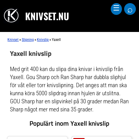
⌕
☰
KNIVSET.NU
»
»
»
Knivset
Slipning
Knivslip
Yaxell
Yaxell knivslip
Med grit 400 kan du slipa dina knivar i knivslip från
Yaxell. Gou Sharp och Ran Sharp har dubbla sliphjul
för våt eller torr knivslipning. Det anges att man ska
kunna köra 5000 slipdrag innan hjulen är utslitna.
GOU Sharp har en slipvinkel på 30 grader medan Ran
Sharp något mer med sina 35 grader.
Populärt inom Yaxell knivslip