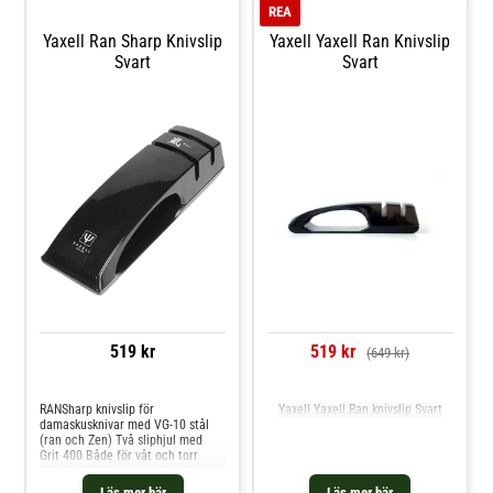
REA
Yaxell Ran Sharp Knivslip
Yaxell Yaxell Ran Knivslip
Svart
Svart
519 kr
519 kr
(649 kr)
Jämför priser
Jämför priser
RANSharp knivslip för
Yaxell Yaxell Ran knivslip Svart
damaskusknivar med VG-10 stål
(ran och Zen) Två sliphjul med
Grit 400 Både för våt och torr
slipning Både symetriska och
osymetriska knivar kan slipas Man
Läs mer här
Läs mer här