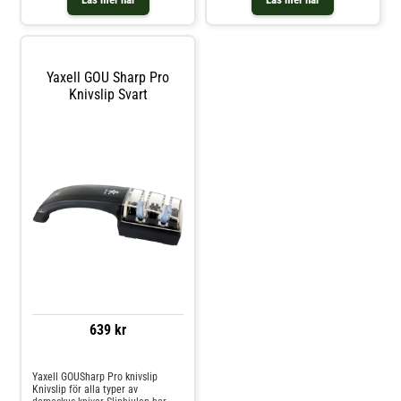
kan slipa upp till 5000 gånger
innan hjulen är utslitna Slipvinkeln
är 35 grader Den breda öppningen
skadar inte knivens yta
Yaxell GOU Sharp Pro
Knivslip Svart
639 kr
Jämför priser
Yaxell GOUSharp Pro knivslip
Knivslip för alla typer av