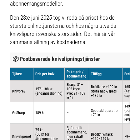
abonnemangsmodeller.
Den 23:e juni 2025 tog vi reda på priset hos de
största onlinetjänsterna och hos några utvalda
knivslipare i svenska storstäder. Det här är vår
sammanställning av kostnaderna:
📦 Postbaserade knivslipningstjänster
Paketpris /
Tjänst
Pris per kniv
Tillägg
Fraktkost
abonnemang
Sharp:
81–
Brödkniv: +199 kr
165–189 k
157–188 kr
102 kr/st
Knivbrev
Stora hack/spets:
(+49 kr
(engångsslipning)
Pro:
91–109
+189 kr
express)
kr/st
149–599 k
Special/reparation:
(beroende
GoSharp
189 kr
–
+79 kr
antal och
leveranssä
Ej formellt
75 kr
abonnemang,
(60 kr för
Brödkniv/hack:
Knivsliperiet
men rabatt
79–189 kr
återkommande
+119–149 kr