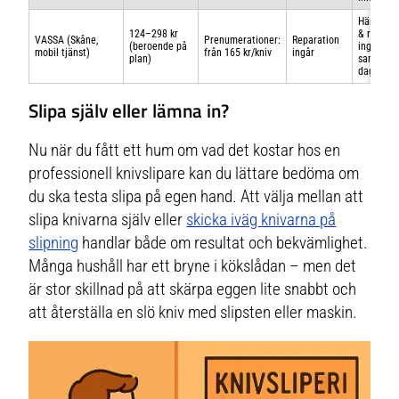
Hämtnin
124–298 kr
& retur
VASSA (Skåne,
Prenumerationer:
Reparation
(beroende på
ingår –
mobil tjänst)
från 165 kr/kniv
ingår
plan)
samma
dag
Slipa själv eller lämna in?
Nu när du fått ett hum om vad det kostar hos en
professionell knivslipare kan du lättare bedöma om
du ska testa slipa på egen hand. Att välja mellan att
slipa knivarna själv eller
skicka iväg knivarna på
slipning
handlar både om resultat och bekvämlighet.
Många hushåll har ett bryne i kökslådan – men det
är stor skillnad på att skärpa eggen lite snabbt och
att återställa en slö kniv med slipsten eller maskin.