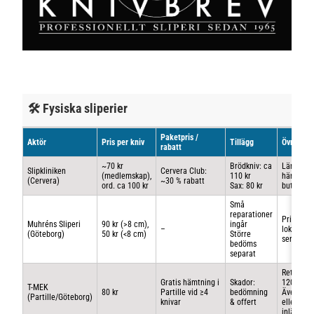
🛠 Fysiska sliperier
Paketpris /
Aktör
Pris per kniv
Tillägg
Övrigt
rabatt
~70 kr
Brödkniv: ca
Lämnas 
Slipkliniken
Cervera Club:
(medlemskap),
110 kr
hämtas i
(Cervera)
~30 % rabatt
ord. ca 100 kr
Sax: 80 kr
butik
Små
reparationer
Primärt
Muhréns Sliperi
90 kr (>8 cm),
ingår
–
lokal
(Göteborg)
50 kr (<8 cm)
Större
service
bedöms
separat
Returfrak
Gratis hämtning i
Skador:
120 kr
T-MEK
80 kr
Partille vid ≥4
bedömning
Även pos
(Partille/Göteborg)
knivar
& offert
eller ege
inlämnin