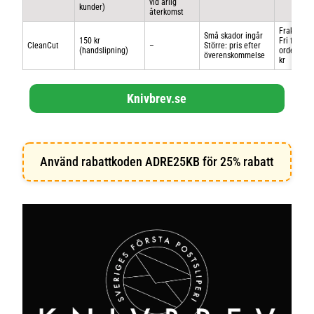
vid årlig
kunder)
återkomst
Frakt ingå
Små skador ingår
150 kr
Fri frakt v
CleanCut
–
Större: pris efter
(handslipning)
order ≥ 9
överenskommelse
kr
Knivbrev.se
Använd rabattkoden ADRE25KB för 25% rabatt