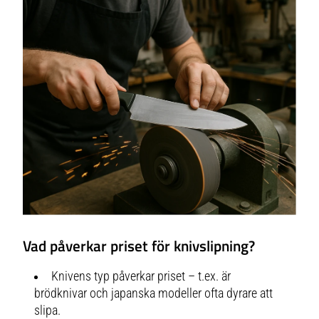
Vad påverkar priset för knivslipning?
Knivens typ påverkar priset – t.ex. är
brödknivar och japanska modeller ofta dyrare att
slipa.