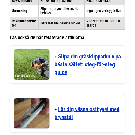
Bekvämlighet
Kräver tid och övning
Enkelt och snabbt
Slipsten, bryne eller maskin
Utrustning
Inga egna verktyg krävs
behövs
Rekommenderas
Alla som vill ha perfekt
Intresserade hemmakockar
för
skärpa
Läs också de här relaterade artiklarna
»
Slipa din gräsklipparkniv på
bästa sättet: steg-för-steg
guide
»
Lär dig vässa osthyvel med
brynstål