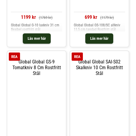
1199 kr
699 kr
(1769 kr)
(1179 kr)
Global Global G-10 laxkniv 31 cm
Global Global GS-108/SC allkniv
flexibel rostfritt stål
11,5 cm tandad Rostfritt stål
Läs mer här
Läs mer här
REA
REA
Global Global GS-9
Global Global SAI-S02
Tomatkniv 8 Cm Rostfritt
Skalkniv 10 Cm Rostfritt
Stål
Stål