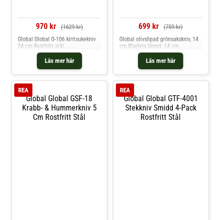
970 kr
699 kr
(1629 kr)
(759 kr)
Global Global G-106 kiritsukekniv
Global olivslipad grönsakskniv, 14
24 cm Rostfritt stål
cm.Bladets längd: 14 cm
Läs mer här
Läs mer här
REA
REA
Global Global GSF-18
Global Global GTF-4001
Krabb- & Hummerkniv 5
Stekkniv Smidd 4-Pack
Cm Rostfritt Stål
Rostfritt Stål