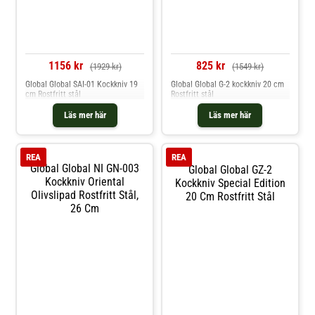
1156 kr
825 kr
(1929 kr)
(1549 kr)
Global Global SAI-01 Kockkniv 19
Global Global G-2 kockkniv 20 cm
cm Rostfritt stål
Rostfritt stål
Läs mer här
Läs mer här
REA
REA
Global Global NI GN-003
Global Global GZ-2
Kockkniv Oriental
Kockkniv Special Edition
Olivslipad Rostfritt Stål,
20 Cm Rostfritt Stål
26 Cm