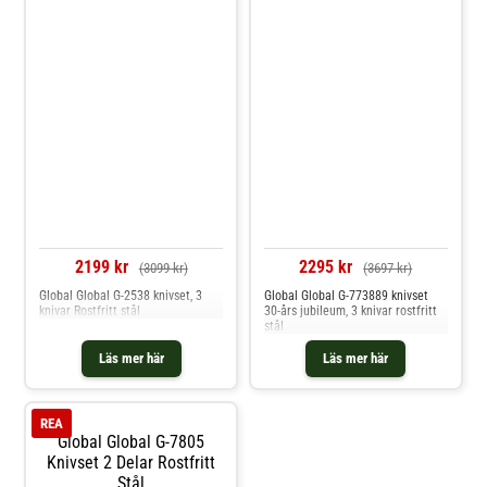
2199 kr
2295 kr
(3099 kr)
(3697 kr)
Global Global G-2538 knivset, 3
Global Global G-773889 knivset
knivar Rostfritt stål
30-års jubileum, 3 knivar rostfritt
stål
Läs mer här
Läs mer här
REA
Global Global G-7805
Knivset 2 Delar Rostfritt
Stål