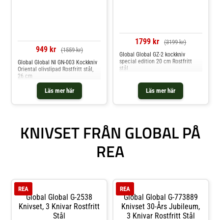
1799 kr
(3199 kr)
949 kr
(1559 kr)
Global Global GZ-2 kockkniv
special edition 20 cm Rostfritt
Global Global NI GN-003 Kockkniv
stål
Oriental olivslipad Rostfritt stål,
26 cm
Läs mer här
Läs mer här
KNIVSET FRÅN GLOBAL PÅ
REA
REA
REA
Global Global G-2538
Global Global G-773889
Knivset, 3 Knivar Rostfritt
Knivset 30-Års Jubileum,
Stål
3 Knivar Rostfritt Stål