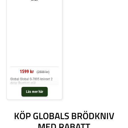
1599 kr
(2838 kr)
Global Global G-7805 knivset 2
delar Rostfritt stål
Läs mer här
KÖP GLOBALS BRÖDKNIV
MED RABATT