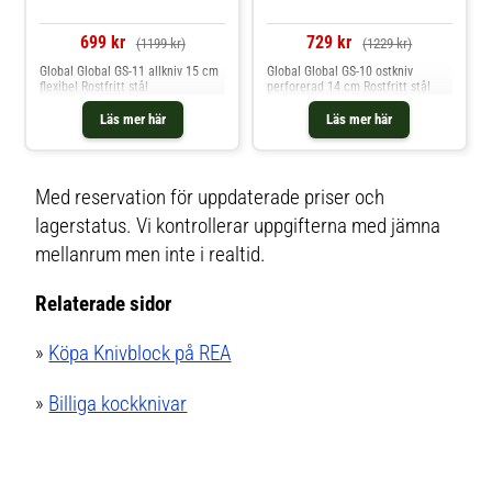
699 kr
729 kr
(1199 kr)
(1229 kr)
Global Global GS-11 allkniv 15 cm
Global Global GS-10 ostkniv
flexibel Rostfritt stål
perforerad 14 cm Rostfritt stål
Läs mer här
Läs mer här
Med reservation för uppdaterade priser och
lagerstatus. Vi kontrollerar uppgifterna med jämna
mellanrum men inte i realtid.
Relaterade sidor
»
Köpa Knivblock på REA
»
Billiga kockknivar