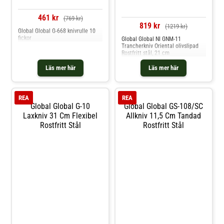
461 kr
(769 kr)
819 kr
(1219 kr)
Global Global G-668 knivrulle 10
fickor
Global Global NI GNM-11
Trancherkniv Oriental olivslipad
Rostfritt stål, 21 cm
Läs mer här
Läs mer här
REA
REA
Global Global G-10
Global Global GS-108/SC
Laxkniv 31 Cm Flexibel
Allkniv 11,5 Cm Tandad
Rostfritt Stål
Rostfritt Stål