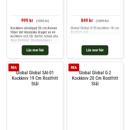
999 kr
849 kr
(1092 kr)
(1399 kr)
Kockkniv olivslipad 20 cm.Kniven
Global Global G-55 kockkniv 18 cm
följer det klassiska draget av en
Rostfritt stål
kockkniv och får därför också alla
dess fördelar. Olivslipningen i
bladet gör att livsmedlet du skär
inte fastnar lika lätt på
Läs mer här
Läs mer här
bladet.Bladets längd: 20 cm
REA
REA
Global Global SAI-01
Global Global G-2
Kockkniv 19 Cm Rostfritt
Kockkniv 20 Cm Rostfritt
Stål
Stål