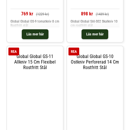
769 kr
898 kr
(1229 kr)
(1439 kr)
Global Global GS-9 tomatkniv 8 cm
Global Global SAI-S02 Skalkniv 10
Rostfritt stål
cm rostfritt stål
Läs mer här
Läs mer här
REA
REA
Global Global GS-11
Global Global GS-10
Allkniv 15 Cm Flexibel
Ostkniv Perforerad 14 Cm
Rostfritt Stål
Rostfritt Stål