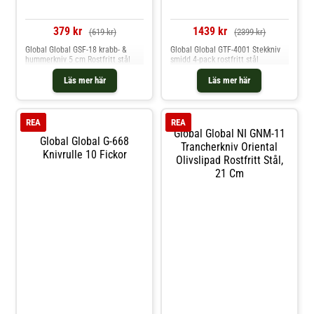
379 kr
1439 kr
(619 kr)
(2399 kr)
Global Global GSF-18 krabb- &
Global Global GTF-4001 Stekkniv
hummerkniv 5 cm Rostfritt stål
smidd 4-pack rostfritt stål
Läs mer här
Läs mer här
REA
REA
Global Global NI GNM-11
Global Global G-668
Trancherkniv Oriental
Knivrulle 10 Fickor
Olivslipad Rostfritt Stål,
21 Cm