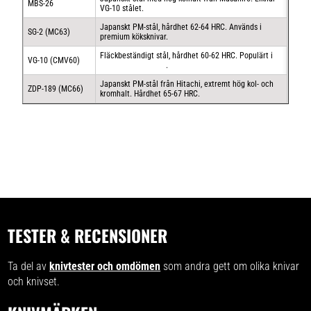
MBS-26
VG-10 stålet.
Japanskt PM-stål, hårdhet 62-64 HRC. Används i
SG-2 (MC63)
premium köksknivar.
Fläckbeständigt stål, hårdhet 60-62 HRC. Populärt i
VG-10 (CMV60)
japanska köksknivar
.
Japanskt PM-stål från Hitachi, extremt hög kol- och
ZDP-189 (MC66)
kromhalt. Hårdhet 65-67 HRC.
TESTER & RECENSIONER
Ta del av
knivtester och omdömen
som andra gett om olika knivar
och knivset.