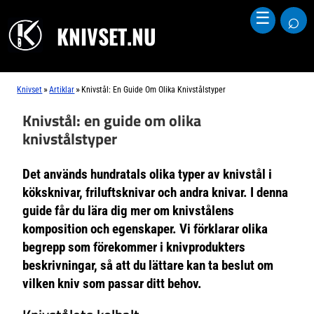
⌕
☰
KNIVSET.NU
»
»
Knivset
Artiklar
Knivstål: En Guide Om Olika Knivstålstyper
Knivstål: en guide om olika
knivstålstyper
Det används hundratals olika typer av knivstål i
köksknivar, friluftsknivar och andra knivar. I denna
guide får du lära dig mer om knivstålens
komposition och egenskaper. Vi förklarar olika
begrepp som förekommer i knivprodukters
beskrivningar, så att du lättare kan ta beslut om
vilken kniv som passar ditt behov.