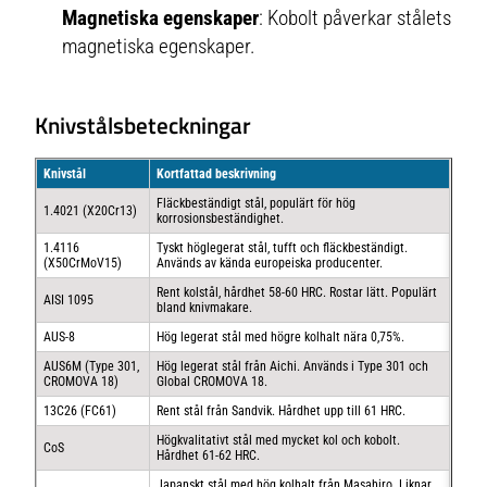
Magnetiska egenskaper
: Kobolt påverkar stålets
magnetiska egenskaper.
Knivstålsbeteckningar
Knivstål
Kortfattad beskrivning
Fläckbeständigt stål, populärt för hög
1.4021 (X20Cr13)
korrosionsbeständighet.
1.4116
Tyskt höglegerat stål, tufft och fläckbeständigt.
(X50CrMoV15)
Används av kända europeiska producenter.
Rent kolstål, hårdhet 58-60 HRC. Rostar lätt. Populärt
AISI 1095
bland knivmakare.
AUS-8
Hög legerat stål med högre kolhalt nära 0,75%.
AUS6M (Type 301,
Hög legerat stål från Aichi. Används i Type 301 och
CROMOVA 18)
Global CROMOVA 18.
13C26 (FC61)
Rent stål från Sandvik. Hårdhet upp till 61 HRC.
Högkvalitativt stål med mycket kol och kobolt.
CoS
Hårdhet 61-62 HRC.
Japanskt stål med hög kolhalt från Masahiro. Liknar