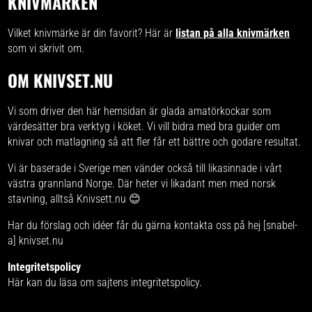
KNIVMÄRKEN
Vilket knivmärke är din favorit? Här är
listan på alla knivmärken
som vi skrivit om.
OM KNIVSET.NU
Vi som driver den här hemsidan är glada amatörkockar som
värdesätter bra verktyg i köket. Vi vill bidra med
bra guider om
knivar och matlagning
så att fler får ett bättre och godare resultat.
Vi är baserade i Sverige men vänder också till likasinnade i vårt
västra grannland Norge. Där heter vi likadant men med norsk
stavning, alltså
Knivsett.nu
😊
Har du förslag och idéer får du gärna kontakta oss på hej [snabel-
a] knivset.nu
Integritetspolicy
Här kan du läsa om
sajtens integritetspolicy
.