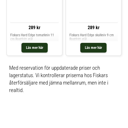
resultat rekommenderas att du
optimal knivupplevelse. För bästa
slipar knivarna med Fiskars Roll-
resultat rekommenderas att du
Sharp™ knivslip. Serien levereras i
slipar knivarna med Fiskars Roll-
en ny smart förpackning med
Sharp™ knivslip. Knivarna i Hard
minimalt plastinnehåll, så att du
Edge-serien levereras i en
enkelt kan återvinna den som
innovativ förpackning med
pappersförpackning.
minimalt plastinnehåll som du
289 kr
289 kr
enkelt återvinner som
pappersförpackning.
Fiskars Hard Edge tomatkniv 11
Fiskars Hard Edge skalkniv 9 cm
cm Rostfritt stål
Rostfritt stål
Läs mer här
Läs mer här
Med reservation för uppdaterade priser och
lagerstatus. Vi kontrollerar priserna hos Fiskars
återförsäljare med jämna mellanrum, men inte i
realtid.