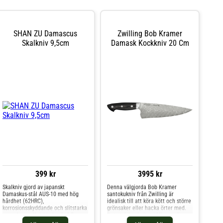
SHAN ZU Damascus
Zwilling Bob Kramer
Skalkniv 9,5cm
Damask Kockkniv 20 Cm
399 kr
3995 kr
Skalkniv gjord av japanskt
Denna välgjorda Bob Kramer
Damaskus-stål AUS-10 med hög
santokukniv från Zwilling är
hårdhet (62HRC),
idealisk till att köra kött och större
korrosionsskyddande och slitstarka
grönsaker eller hacka örter med.
egenskaper. Knivbladet är 9,5 cm
Det stabila skaftet i Micarta är
långt och 2 mm tjockt med en
ergonomiskt utformat, vilket gör