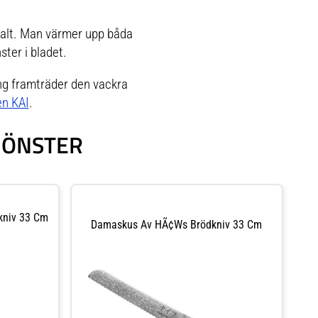
halt. Man värmer upp båda
ter i bladet.
ng framträder den vackra
en KAI
.
MÖNSTER
kniv 33 Cm
Damaskus Av HÃ¢ws Brödkniv 33 Cm