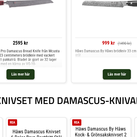
2595 kr
999 kr
(1490 kr)
 Pro Damascus Bread Knife från Mcusta
Hâws Damascus By Hâws brödkniv 33 cm Sv
23 centimeters brödkniv med vackert
stål
t pakkaträ. Bladet är gjort av 32 lager
med en kärna av VG-10-
stål23 cm blad – 37 cm totallängdVikt
et av rött pakkaträ ger ett mycket
Läs mer här
Läs mer här
och är fixerat med tre nitar varav en av
t mosaikprydd. Bottendelen på handtaget
an användas för att till exempel krossa
nande uppgifter i
nummer:HFR-8014DDetta är en
KNIVSET MED DAMASCUS-KNIVA
ra.
REA
REA
Hâws Damascus By Hâws
Hâws Damascus Knivset
Kock- & Grönsaksknivset 2