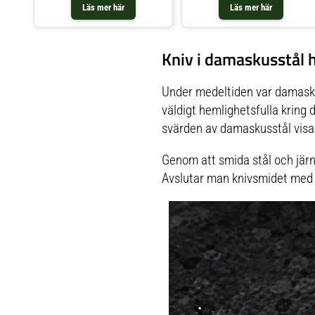
Läs mer här
Läs mer här
Kniv i damaskusstål 
Under medeltiden var damasku
väldigt hemlighetsfulla kring
svärden av damaskusstål vis
Genom att smida stål och järn
Avslutar man knivsmidet med 