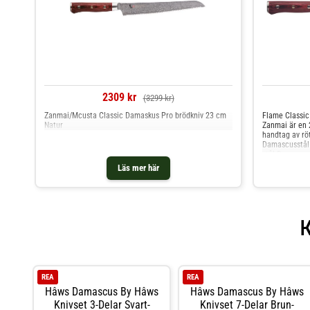
2309 kr
(3299 kr)
Zanmai/Mcusta Classic Damaskus Pro brödkniv 23 cm
Flame Classic
Natur
Zanmai är en 
handtag av röt
Damascusstål 
stål.Damascus
160 grHandtag
Läs mer här
bekvämt grepp 
dem är vacker
är platt och k
vitlök och lik
köket.Artikel
beställningsva
REA
REA
Hâws Damascus By Hâws
Hâws Damascus By Hâws
Knivset 3-Delar Svart-
Knivset 7-Delar Brun-