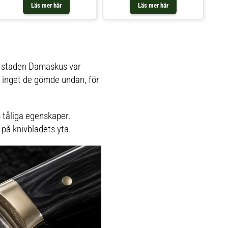
Läs mer här
Läs mer här
a staden Damaskus var
k inget de gömde undan, för
 tåliga egenskaper.
på knivbladets yta.