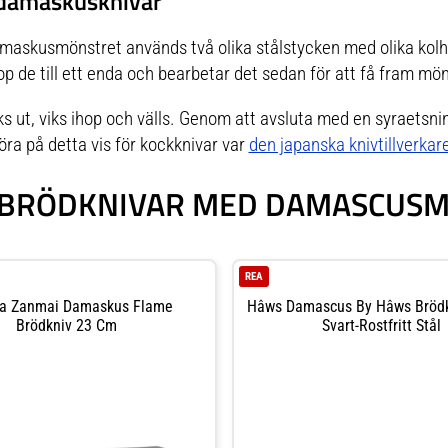
 damaskusknivar
maskusmönstret
används två olika stålstycken med olika kol
 de till ett enda och bearbetar det sedan för att få fram möns
 ut, viks ihop och välls. Genom att avsluta med en syraetsni
öra på detta vis för kockknivar var
den japanska knivtillverkar
Å BRÖDKNIVAR MED DAMASCUS
REA
a Zanmai Damaskus Flame
Hâws Damascus By Hâws Bröd
Brödkniv 23 Cm
Svart-Rostfritt Stål