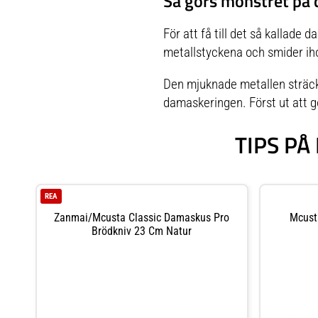
Så görs mönstret på
För att få till det så kallade
da
metallstyckena och smider ihop
Den mjuknade metallen sträcks
damaskeringen. Först ut att g
TIPS P
REA
Zanmai/Mcusta Classic Damaskus Pro
Mcust
Brödkniv 23 Cm Natur