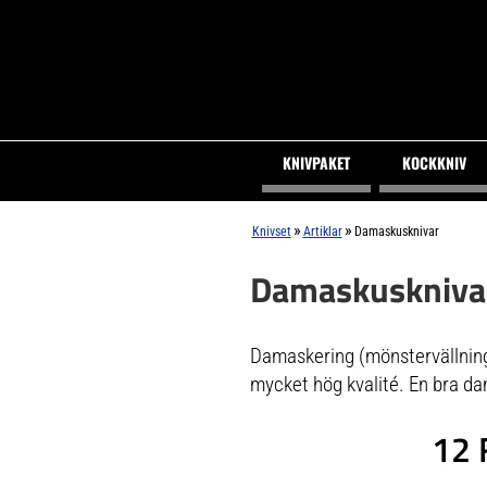
KNIVPAKET
KOCKKNIV
»
»
Knivset
Artiklar
Damaskusknivar
Damaskuskniva
Damaskering (mönstervällning) 
mycket hög kvalité. En bra dam
12 