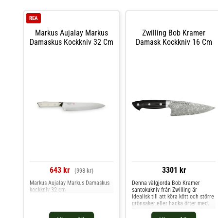
REA
Markus Aujalay Markus
Zwilling Bob Kramer
Damaskus Kockkniv 32 Cm
Damask Kockkniv 16 Cm
643 kr
3301 kr
(998 kr)
Markus Aujalay Markus Damaskus
Denna välgjorda Bob Kramer
kockkniv 32 cm
santokukniv från Zwilling är
idealisk till att köra kött och större
grönsaker eller hacka örter med.
Det stabila skaftet i Micarta är
ergonomiskt utformat, vilket gör