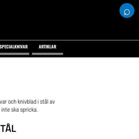
⌕
SPECIALKNIVAR
ARTIKLAR
ar och knivblad i stål av
 inte ska spricka.
STÅL