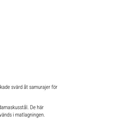
rkade svärd åt samurajer för
damaskusstål. De här
nvänds i matlagningen.