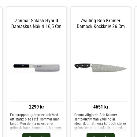
Zanmai Splash Hybrid
Zwilling Bob Kramer
Damaskus Nakiri 16,5 Cm
Damask Kockkniv 26 Cm
2299 kr
4651 kr
En ostoppbar grönsakshack!Med
Denna välgjorda Bob Kramer
ett starkt blad i stål kommer man
santokukniv från Zwilling är
långt. Men denna nakiri, eller
idealisk till att köra kött och större
grönsakshack, kommer du kommer
grönsaker eller hacka örter med.
hårda rotfrukter som palsternacka
Det stabila skaftet i Micarta är
och fast potatis inte längre att ha
ergonomiskt utformat, vilket gör