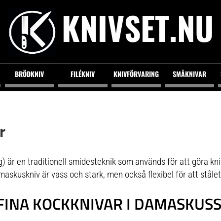
KNIVSET.NU
BRÖDKNIV
FILÉKNIV
KNIVFÖRVARING
SMÅKNIVAR
r
är en traditionell smidesteknik som används för att göra kniv
askuskniv är vass och stark, men också flexibel för att stålet
FINA KOCKKNIVAR I DAMASKUS