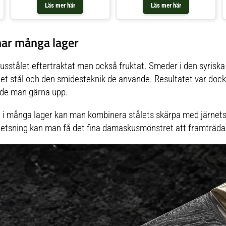
Läs mer här
Läs mer här
har många lager
sstålet eftertraktat men också fruktat. Smeder i den syrisk
 det stål och den smidesteknik de använde. Resultatet var doc
ade man gärna upp.
 i många lager kan man kombinera stålets skärpa med järnets
etsning kan man få det fina damaskusmönstret att framträda 