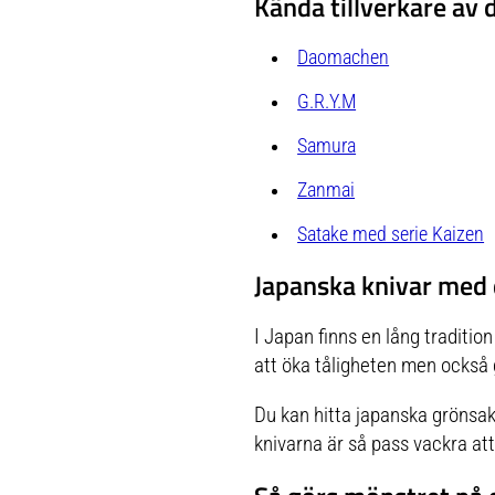
Kända tillverkare av
Daomachen
G.R.Y.M
Samura
Zanmai
Satake med serie Kaizen
Japanska knivar med
I Japan finns en lång traditi
att öka tåligheten men också 
Du kan hitta japanska grönsa
knivarna är så pass vackra at