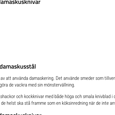
 damaskusknivar
 damaskusstål
on av att använda damaskering. Det använde smeder som tillve
göra de vackra med sin mönstervällning.
kshackor och kockknivar med både höga och smala knivblad i 
t de helst ska stå framme som en köksinredning när de inte a