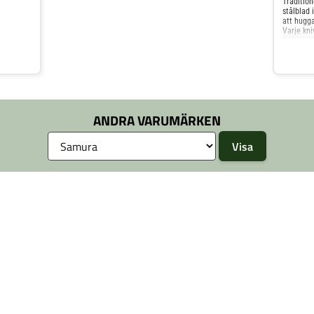
Tradition
stålblad 
att hugga
Varje kni
handsmidd
hållbart 
läderhöl
ANDRA VARUMÄRKEN