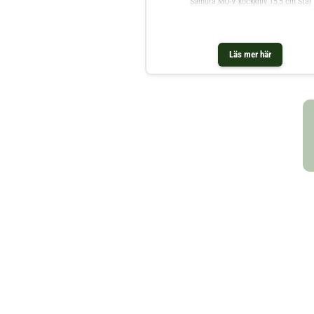
Samura MO-V kockkniv 15,5 cm Stål
Läs mer här