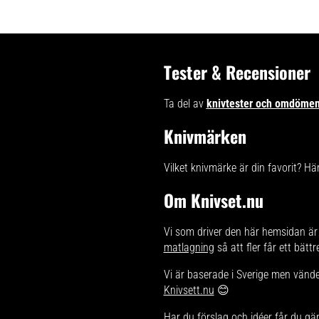
Tester & Recensioner
Ta del av
knivtester och omdöme
Knivmärken
Vilket knivmärke är din favorit? Hä
Om Knivset.nu
Vi som driver den här hemsidan är 
matlagning
så att fler får ett bätt
Vi är baserade i Sverige men vänder
Knivsett.nu
😊
Har du förslag och idéer får du gä