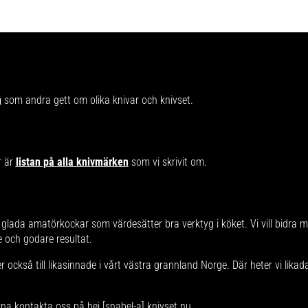
n
som andra gett om olika knivar och knivset.
r är
listan på alla knivmärken
som vi skrivit om.
glada amatörkockar som värdesätter bra verktyg i köket. Vi vill bidra 
re och godare resultat.
 också till likasinnade i vårt västra grannland Norge. Där heter vi lika
rna kontakta oss på hej [snabel-a] knivset.nu