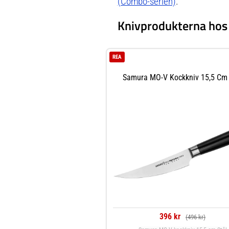
(Combo-serien)
.
Knivprodukterna hos 
REA
Samura MO-V Kockkniv 15,5 Cm 
396 kr
(496 kr)