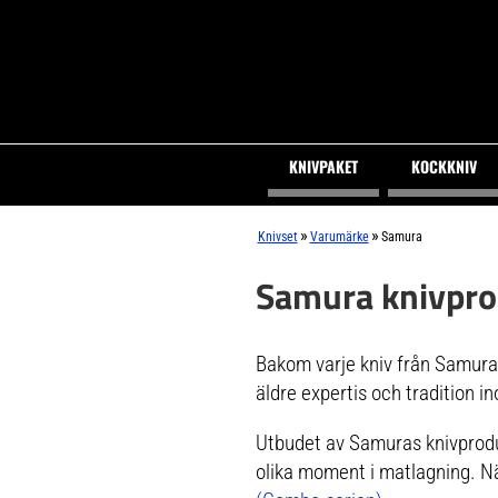
KNIVPAKET
KOCKKNIV
»
»
Knivset
Varumärke
Samura
Samura knivpro
Bakom varje kniv från Samura 
äldre expertis och tradition in
Utbudet av Samuras knivprodukt
olika moment i matlagning. Nä