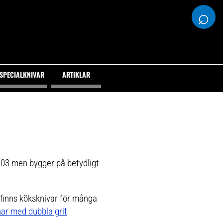
⌕
SPECIALKNIVAR
ARTIKLAR
003 men bygger på betydligt
t finns köksknivar för många
ar med dubbla grit