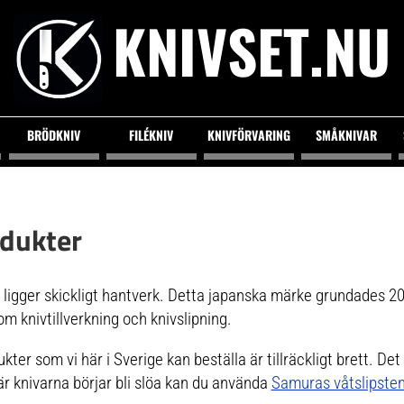
KNIVSET.NU
BRÖDKNIV
FILÉKNIV
KNIVFÖRVARING
SMÅKNIVAR
dukter
ligger skickligt hantverk. Detta japanska märke grundades 2
om knivtillverkning och knivslipning.
er som vi här i Sverige kan beställa är tillräckligt brett. De
r knivarna börjar bli slöa kan du använda
Samuras våtslipsten