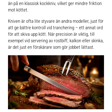
rekommenderas. Shoppa
än på en klassisk kockkniv, vilket ger mindre friktion
Förskärare &
Trancherknivar och mer
mot köttet.
Köksknivar &
Knivtillbehör hos Royal
Design.
Kniven är ofta lite styvare än andra modeller, just för
att ge bättre kontroll vid tranchering – ett annat ord
för att skiva upp kött. När precision är viktig, till
exempel vid servering av rostbiff, kalkon eller skinka,
är det just en förskärare som gör jobbet lättast.