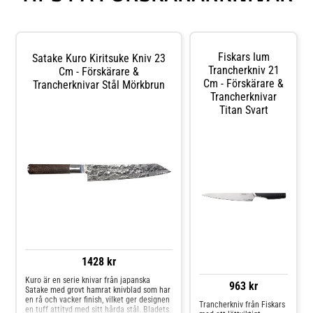
Fiskars Ium
Satake Kuro Kiritsuke Kniv 23
Trancherkniv 21
Cm - Förskärare &
Cm - Förskärare &
Trancherknivar Stål Mörkbrun
Trancherknivar
Titan Svart
1428 kr
Kuro är en serie knivar från japanska
963 kr
Satake med grovt hamrat knivblad som har
en rå och vacker finish, vilket ger designen
Trancherkniv från Fiskars
en tuff attityd med sitt hårda stål. Bladets