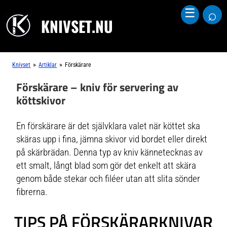
⌕
☰
KNIVSET.NU
»
»
Knivset
Artiklar
Förskärare
Förskärare – kniv för servering av
köttskivor
En förskärare är det självklara valet när köttet ska
skäras upp i fina, jämna skivor vid bordet eller direkt
på skärbrädan. Denna typ av kniv kännetecknas av
ett smalt, långt blad som gör det enkelt att skära
genom både stekar och filéer utan att slita sönder
fibrerna.
TIPS PÅ FÖRSKÄRARKNIVAR