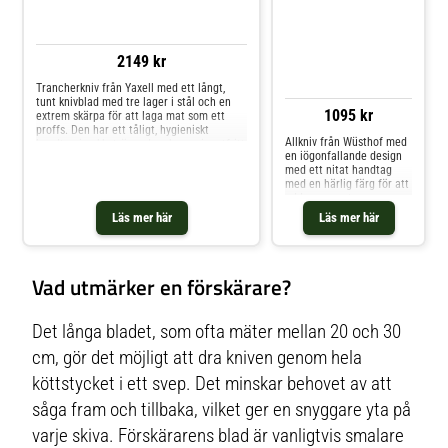
normalt inom 24 timmar
2149 kr
Trancherkniv från Yaxell med ett långt,
tunt knivblad med tre lager i stål och en
1095 kr
extrem skärpa för att laga mat som ett
proffs. Den har ett tåligt, hygieniskt
Allkniv från Wüsthof med
handtag i pakkaträ med en knapp i rostfritt
en iögonfallande design
stål i änden för optimerad prestanda.
med ett nitat handtag
Trancherkniven har en mångsidig design
med en härlig färg för att
perfekt för alla slags kötträtter. Om
addera en extra
trancherkniven från Yaxell- Från serien
dimension till designen.
Ketu.- Knivblad med tre lager i stål.-
Läs mer här
Läs mer här
Den har ett sågtandat
Hårdhet: 63 HRC.- Extrem skärpa.- Tåligt
knivblad i stål perfekt för
handtag i pakkaträ. Skötselråd för
att skära, tärna och
trancherkniven- Handdisk rekommenderas.
hacka. Allkniven har en
Shoppa Förskärare & Trancherknivar och
Vad utmärker en förskärare?
genomtänkt konstruktion
mer Köksknivar & Knivtillbehör hos Royal
med en optimal balans
Design.
för enkel användning.
Tillgänglig i åtskilliga
Det långa bladet, som ofta mäter mellan 20 och 30
färger. Om allkniven från
Wüsthof- Allkniven finns i
cm, gör det möjligt att dra kniven genom hela
olika färger.- Hårdhet: 58
köttstycket i ett svep. Det minskar behovet av att
HRC.- Elegant, nitat
handtag.- Optimal
såga fram och tillbaka, vilket ger en snyggare yta på
balans.- Från serien
Classic Colour. Skötselråd
varje skiva. Förskärarens blad är vanligtvis smalare
för allkniven- Handdisk