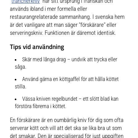
"
trancherkniv
" har sitt ursprung i franskan och
används ibland i mer formella eller
restaurangrelaterade sammanhang. I svenska hem
är det vanligare att man säger "förskärare" eller
serveringskniv. Funktionen är däremot identisk.
Tips vid användning
Skär med långa drag – undvik att trycka eller
såga.
Använd gärna en köttgaffel för att hålla köttet
stilla.
Vässa kniven regelbundet – ett slött blad kan
förstöra fibrerna i köttet.
En förskärare är en oumbärlig kniv för dig som ofta
serverar kött och vill att det ska se lika bra ut som
det smakar. Den är specialiserad för just uppgiften