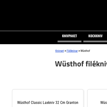
KNIVPAKET
KOCKKNIV
»
»
Knivset
Filéknivar
Wüsthof
Wüsthof filékni
Wüsthof Classic Laxkniv 32 Cm Granton
Wüst