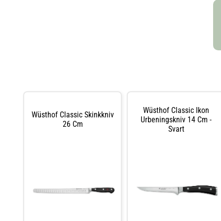
håller sig också vassa längre tack vare Wüsthofs egna
högre uthållig
teknologi. Skaften är svarta och utformade för att ligga
vare Wüsthofs 
så skönt som möjligt i handen.
cremefärgade 
möjligt i hand
Wüsthof Classic Ikon
Wüsthof Classic Skinkkniv
Urbeningskniv 14 Cm -
26 Cm
Svart