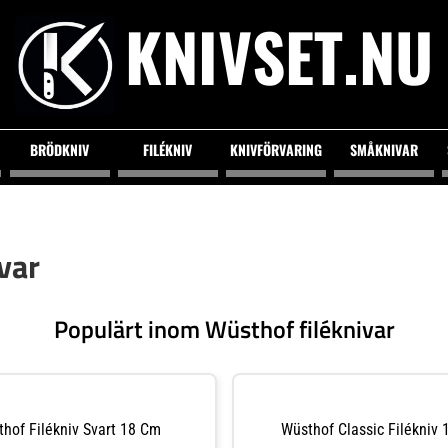
KNIVSET.NU
BRÖDKNIV
FILÉKNIV
KNIVFÖRVARING
SMÅKNIVAR
var
Populärt inom Wüsthof filéknivar
hof Filékniv Svart 18 Cm
Wüsthof Classic Filékniv