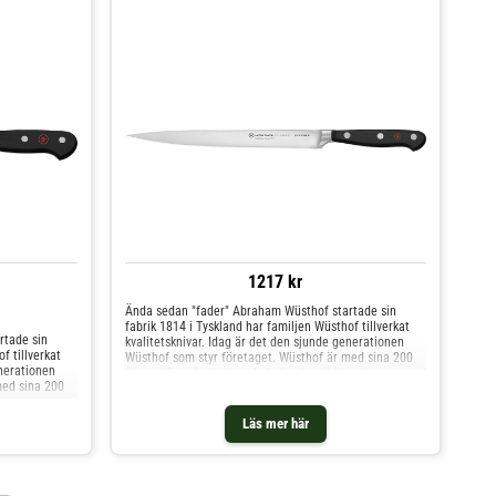
1217 kr
Ända sedan "fader" Abraham Wüsthof startade sin
fabrik 1814 i Tyskland har familjen Wüsthof tillverkat
rtade sin
kvalitetsknivar. Idag är det den sjunde generationen
f tillverkat
Wüsthof som styr företaget. Wüsthof är med sina 200
enerationen
år av erfarenhet ett av de ledande märkena inom
med sina 200
högkvalitativa knivar i världen. Alla deras knivar
ena inom
tillverkas i någon av deras tre fabriker i Solingen,
 knivar
Tyskland. Wüsthofs serie Classic innehåller gedigna
Läs mer här
olingen,
knivar för både hemmakockar och proffs. Bladet på
ler gedigna
knivarna är smidda i ett stycke av specialtempererat
 Bladet på
rostfritt stål för att uppnå en högre uthållighet. De
ltempererat
håller sig också vassa längre tack vare Wüsthofs egna
lighet. De