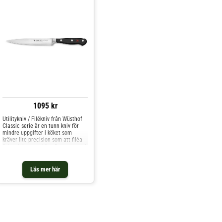
tack vare Wüsthofs egna teknologi.
perfekt tillverkat. Knivbladet är
Skaften är svarta och utformade
smidda från en bit 1.4116 Chrome
för att ligga så skönt som möjligt i
Molybdenum Vanadium stål
handen.
(X50CrMoV15) härdat till hårdhet
på 58 HRC. Slipvinkelen är 14
grader per sida, och Wüsthofs
Precision Edge Technology (PEtec)
ger kniven en hållbar skärpa. Ett
trippelnitad handtag i hygieniskt
POM-material (Polypropylene)
säkrar lång hållbarhet och
hygienisk användning. Kniven är
NSF-certifierad och godkänd för
användning i profesionella
kök.Denna kniv finns i tre olika
1095 kr
varianter:16 cm svart -
artikelnummer 104010071616 cm
Utilitykniv / Filékniv från Wüsthof
vit - artikelnummer 104020071618
Classic serie är en tunn kniv för
cm svart - artikelnummer
mindre uppgifter i köket som
1040100718LagervaraSkickas
kräver lite precision som att filéa
normalt inom 24 timmar
fisk och bena ur kött. Denna model
har en styvare profil än den rena
filekniven med samma design.Med
ett utval av ca 70 olika bladformer
Läs mer här
från 7 till 36 cm är Wüsthof Classic
den bredste knivserie tillgänglig.
Serien sticker ut på grund av dess
distinkta design och
användarvänlighet som gör
knivarna till det rätta verktyget för
varje hemmakock och