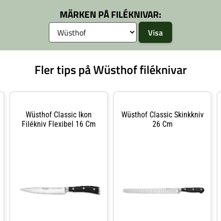
het. De håller sig också vassa längre tack
håller sig också vassa längre tack vare 
MÄRKEN PÅ FILÉKNIVAR:
egna teknologi. Skaften är svarta eller
teknologi. Skaften är svarta och utformade
och utformade för att ligga så skönt som
så skönt som möjligt i handen.
en.
Fler tips på Wüsthof filéknivar
Wüsthof Classic Ikon
Wüsthof Classic Skinkkniv
Filékniv Flexibel 16 Cm
26 Cm