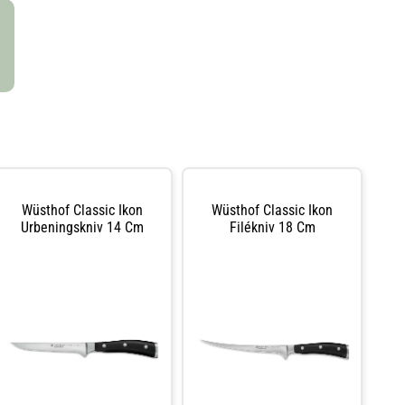
teknologi. Skaften är svarta och utformade för att ligga
Wüsthofs egna
så skönt som möjligt i handen.
 för att ligga
Wüsthof Classic Ikon
Wüsthof Classic Ikon
Urbeningskniv 14 Cm
Filékniv 18 Cm