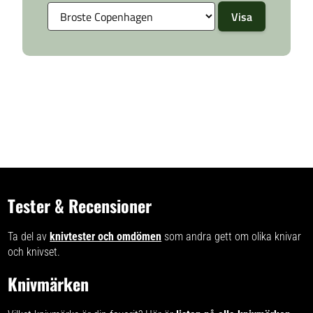
Tester & Recensioner
Ta del av
knivtester och omdömen
som andra gett om olika knivar
och knivset.
Knivmärken