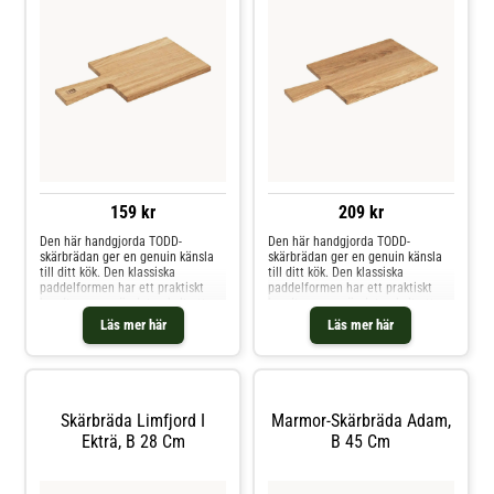
159 kr
209 kr
Den här handgjorda TODD-
Den här handgjorda TODD-
skärbrädan ger en genuin känsla
skärbrädan ger en genuin känsla
till ditt kök. Den klassiska
till ditt kök. Den klassiska
paddelformen har ett praktiskt
paddelformen har ett praktiskt
handtag som gör det enkelt att
handtag som gör det enkelt att
servera ost och chark. Perfekt
servera ost och chark. Perfekt
Läs mer här
Läs mer här
både till vardags och när du vill
både till vardags och när du vill
bjuda gäster på något extra.
bjuda gäster på något extra.
Tillverkad i Europa
Tillverkad i Europa
Skärbräda Limfjord I
Marmor-Skärbräda Adam,
Ekträ, B 28 Cm
B 45 Cm