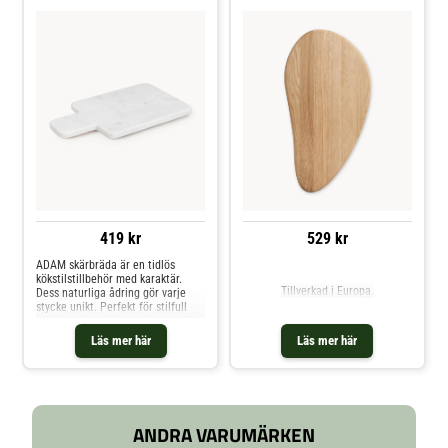
419 kr
529 kr
Jämför priser
ADAM skärbräda är en tidlös
kökstilstillbehör med karaktär.
Tillverkad i Europa.
Dess naturliga ådring gör varje
stycke unikt. Perfekt för stilfull
uppläggning och servering av dina
kulinariska skapelser.
Läs mer här
Läs mer här
ANDRA VARUMÄRKEN