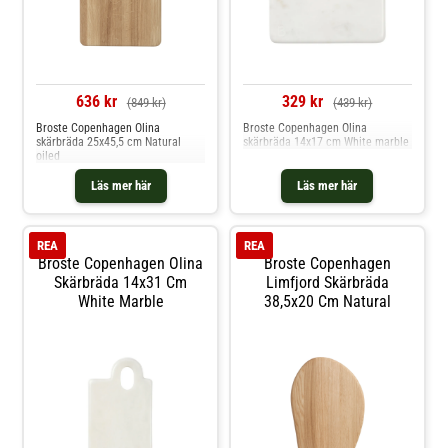
636 kr
329 kr
(849 kr)
(439 kr)
Broste Copenhagen Olina
Broste Copenhagen Olina
skärbräda 25x45,5 cm Natural
skärbräda 14x17 cm White marble
oiled
Läs mer här
Läs mer här
REA
REA
Broste Copenhagen Olina
Broste Copenhagen
Skärbräda 14x31 Cm
Limfjord Skärbräda
White Marble
38,5x20 Cm Natural