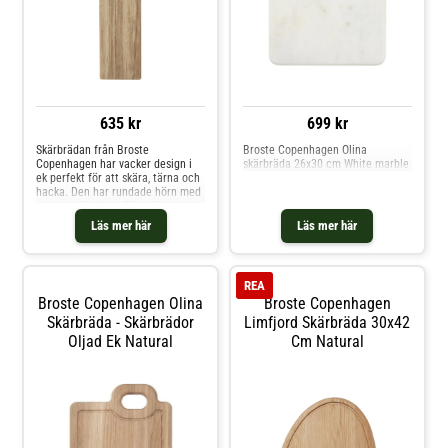
635 kr
699 kr
Skärbrädan från Broste
Broste Copenhagen Olina
Copenhagen har vacker design i
skärbräda 26x30 cm White marble
ek perfekt för att skära, tärna och
hacka. Den har rundade hörn med
praktiskt handtag för enkel
användning. Tillverkad i Polen. Om
Läs mer här
Läs mer här
skärbrädan från Broste
Copenhagen- Gjord av ek.- Bredd:
570 mm.- Höjd: 20 mm.- Längd:
140 mm.- Tillverkad i Polen.
REA
Skötselråd för skärbrädan- Endast
Broste Copenhagen Olina
Broste Copenhagen
handdisk. Shoppa Skärbrädor och
mer Köksknivar & Knivtillbehör
Skärbräda - Skärbrädor
Limfjord Skärbräda 30x42
hos Royal Design.
Oljad Ek Natural
Cm Natural