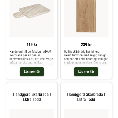
419 kr
239 kr
Handgjord till perfektion - ADAM
OLINA skärbräda kombinerar
skärbräda ger en genuin
smart funktion med snygg design
hantverkskänsla till ditt kök. Varje
och har ett unikt handtag som gör
bräda har sitt eget unika,
matlagningen enklare. Den stora
naturliga mönster. Perfekt både
ytan ger gott om plats för allt du
för att servera ost och chark och
vill hacka, och den stilrena
Läs mer här
Läs mer här
för att hacka och skära med stil i
designen gör att den också passar
vardagen. Handgjord: Varje
perfekt som serveringsbricka.
produkt är unik och kan därför se
Perfekt både till vardags och när
lite annorlunda ut än på bilderna.
du vill bjuda gäster med stil.
Tillverkad i Europa
Handgjord Skärbräda I
Handgjord Skärbräda I
Ekträ Todd
Ekträ Todd