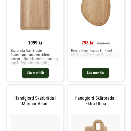
1099 kr
798 kr
(1065 kr)
Skärbräda från Broste
Broste Copenhagen Limfjord
Copenhagen med en stilren
skärbräda 30x42 cm Natural
design i oljad ek med ett handtag
upptill.Regelbunden oljning
rekommenderas. Tillverkad i
Polen.Om skärbrädan från Broste
Läs mer här
Läs mer här
Copenhagen- Olina uppskattas för
den stilrena designen.- Skärbräda
i oljad ek.- Tillverkad i
Polen.Skötselråd för skärbrädan-
Handdisk rekommenderas. Shoppa
Skärbrädor och mer Köksknivar &
Handgjord Skärbräda I
Handgjord Skärbräda I
Knivtillbehör hos Royal Design.
Marmor Adam
Ekträ Olina