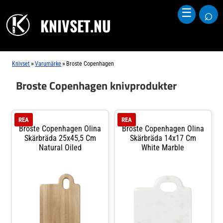
⌕
☰
KNIVSET.NU
»
»
Knivset
Varumärke
Broste Copenhagen
Broste Copenhagen knivprodukter
REA
REA
Broste Copenhagen Olina
Broste Copenhagen Olina
Skärbräda 25x45,5 Cm
Skärbräda 14x17 Cm
Natural Oiled
White Marble