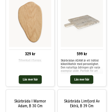
329 kr
599 kr
Tillverkad i Europa.
Skärbrädan ADAM är ett tidlöst
kökstillbehör med personlighet.
Den naturliga ådringen gör varje
exemplar unikt. Perfekt för att
servera dina maträtter med stil.
Skärbrädan ADAM är ett tidlöst
Läs mer här
Läs mer här
kökstillbehör med personlighet.
Den naturliga ådringen gör varje
exemplar unikt. Perfekt för att
servera dina maträtter med stil.
Skärbräda I Marmor
Skärbräda Limfjord Av
Adam, B 30 Cm
Ekträ, B 39 Cm