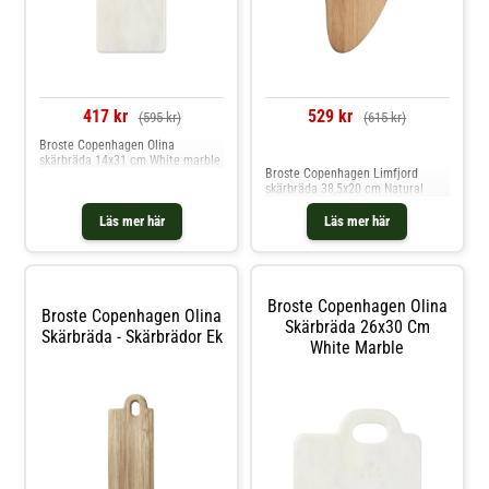
417 kr
529 kr
(595 kr)
(615 kr)
Jämför priser
Broste Copenhagen Olina
skärbräda 14x31 cm White marble
Broste Copenhagen Limfjord
skärbräda 38,5x20 cm Natural
Läs mer här
Läs mer här
Broste Copenhagen Olina
Broste Copenhagen Olina
Skärbräda 26x30 Cm
Skärbräda - Skärbrädor Ek
White Marble