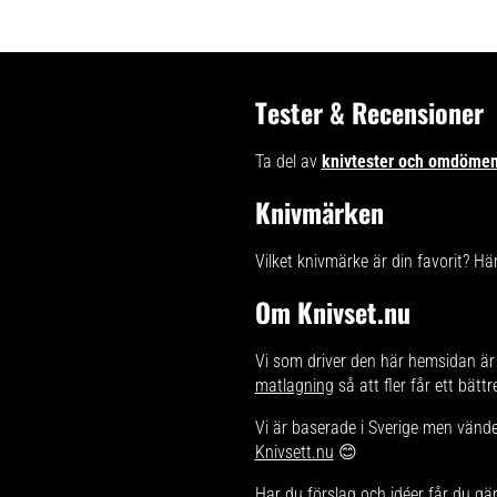
Tester & Recensioner
Ta del av
knivtester och omdöme
Knivmärken
Vilket knivmärke är din favorit? Hä
Om Knivset.nu
Vi som driver den här hemsidan är 
matlagning
så att fler får ett bätt
Vi är baserade i Sverige men vänder
Knivsett.nu
😊
Har du förslag och idéer får du gä