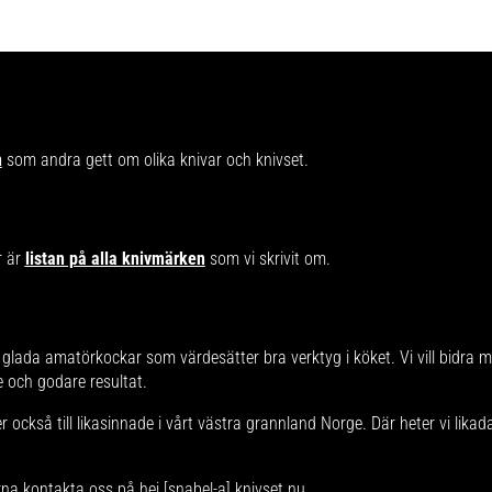
n
som andra gett om olika knivar och knivset.
r är
listan på alla knivmärken
som vi skrivit om.
glada amatörkockar som värdesätter bra verktyg i köket. Vi vill bidra 
re och godare resultat.
 också till likasinnade i vårt västra grannland Norge. Där heter vi lika
rna kontakta oss på hej [snabel-a] knivset.nu