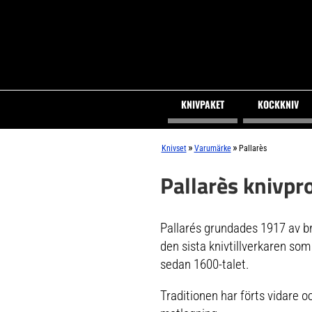
KNIVPAKET
KOCKKNIV
»
»
Knivset
Varumärke
Pallarès
Pallarès knivpr
Pallarés grundades 1917 av br
den sista knivtillverkaren som
sedan 1600-talet.
Traditionen har förts vidare o