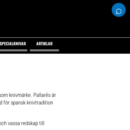
⌕
SPECIALKNIVAR
ARTIKLAR
som knivmärke. Pallarés är
d för spansk knivtradition
och vassa redskap till