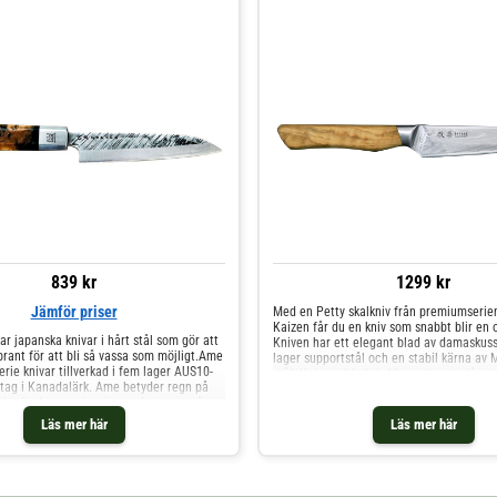
839 kr
1299 kr
Jämför priser
Med en Petty skalkniv från premiumserie
Kaizen får du en kniv som snabbt blir en 
kar japanska knivar i hårt stål som gör att
Kniven har ett elegant blad av damaskuss
brant för att bli så vassa som möjligt.Ame
lager supportstål och en stabil kärna av
erie knivar tillverkad i fem lager AUS10-
stål. Knivens blad är 12 centimeter långt
tag i Kanadalärk. Ame betyder regn på
är 23 centimeter och kniven har ett skaft
det är det som inspirerat designen på
åldrat olivträ som ger ett bekvämt och e
cket tjusig kniv som också är mycket
grepp. Med andra ord får du en kniv som ä
Läs mer här
Läs mer här
ven mäter 12 centimeter och passar
köket, med en estetisk utformning och gj
t skala eller andra uppgifter i köket som
högkvalitativa material. Knivarna i serie
on.
tillverkas i Seki City i Japan, som ibland k
knivarnas huvudstad. Namnet Kaizen symb