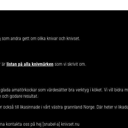
n
som andra gett om olika knivar och knivset.
r är
listan på alla knivmärken
som vi skrivit om.
glada amatörkockar som värdesätter bra verktyg i köket. Vi vill bidra 
re och godare resultat.
 också till likasinnade i vårt västra grannland Norge. Där heter vi lika
rna kontakta oss på hej [snabel-a] knivset.nu