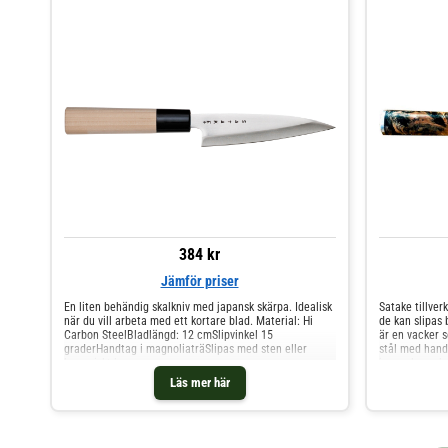
384 kr
Jämför priser
En liten behändig skalkniv med japansk skärpa. Idealisk
Satake tillver
när du vill arbeta med ett kortare blad. Material: Hi
de kan slipas 
Carbon SteelBladlängd: 12 cmSlipvinkel 15
är en vacker s
graderHandtag i magnoliaträSlipas med sten eller
stål med hand
keramiskt bryne
japanska, och 
bladet. En my
Läs mer här
praktisk. Kni
utmärkt för at
kräver precisi