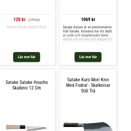
120 kr
1069 kr
(179 kr)
Satake Satake skalare Svart
Satake Kaizen är en premiumserie
från Satake. Knivarna har ett skaft
av unikt och oregelbundet ådrat
olivträ och ett tunt och elegant 67-
lagers damascusblad, 66 lager
supportstål och en kärna av ytterst
kvalitativtMVS10Cob-stål.Ordet
Kaizen står för den ständiga
Läs mer här
Läs mer här
strävan mot förbättring och denna
serie knivar är av absolut högsta
klass.
Satake Kuro Mori Kniv
Satake Satake Houcho
Med Fodral - Skalknivar
Skalkniv 12 Cm
Stål Trä