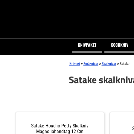
KNIVPAKET
KOCKKNIV
»
»
»
Knivset
Småknivar
Skalknivar
Satake
Satake skalkniv
Satake Houcho Petty Skalkniv
Magnoliahandtag 12 Cm