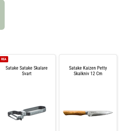
assar väl in på
gånger. Det gör knivarna extra vassa och ger en
om
hårdhet på cirka 58 HRC. De har dessutom ett långt
pp, tåligt blad
handtag av bränt trä, förstärkt av bolster och skaftände
gjort av 18/8-stål. Du får knivar av premiumkvalitet med
förstklassig balans, stabilitet och ett optimalt grepp –
ett utmärkt val för det moderna köket.
REA
Satake Satake Skalare
Satake Kaizen Petty
Svart
Skalkniv 12 Cm