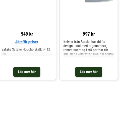
549 kr
997 kr
Jämför priser
Kniven från Satake har tidlös
design i stål med ergonomiskt,
Satake Satake Houcho skalkniv 12
robust handtag i trä perfekt för
cm
alla slags kötträtter. Den har fodral
i konstläder för snygg förvaring.
Tillverkad i Japan. Om kniven från
Satake- Från serien Kuro.- Finns
även som skalkniv.- Perfekt för alla
Läs mer här
Läs mer här
slags kötträtter.- Tillverkad i Japan.
Skötselråd för kniven- Endast
handdisk. Shoppa Skalknivar och
mer Köksknivar & Knivtillbehör hos
Royal Design.