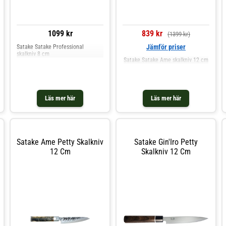
1099 kr
839 kr
(1399 kr)
Jämför priser
Satake Satake Professional
skalkniv 8 cm
Satake Satake Ame skalkniv 12 cm
Läs mer här
Läs mer här
Satake Ame Petty Skalkniv
Satake Gin'Iro Petty
12 Cm
Skalkniv 12 Cm