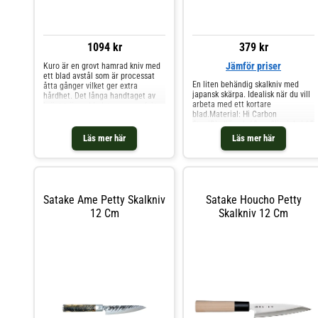
1094 kr
379 kr
Jämför priser
Kuro är en grovt hamrad kniv med
ett blad avstål som är processat
En liten behändig skalkniv med
åtta gånger vilket ger extra
japansk skärpa. Idealisk när du vill
hårdhet. Det långa handtaget av
arbeta med ett kortare
bränt trä med bolster ger perfekt
blad.Material: Hi Carbon
grepp, med god balans och
SteelBladlängd: 12 cmSlipvinkel 15
stabilitet.En vass egg är viktig i all
graderHandtag i
matlagning. Finare snittyta hjälper
Läs mer här
Läs mer här
magnoliaträArtikelnummer:
till att förhindra råvaran att tappa
SVK006
färg, smak, saft och spänst vid
tillagning.Varje kn
Satake Ame Petty Skalkniv
Satake Houcho Petty
12 Cm
Skalkniv 12 Cm