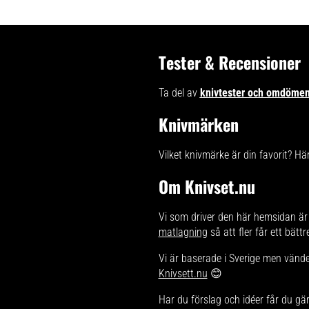
bör den diskas för hand och torkas
noggrant efter varje användning.
Förvaring bör helst ske på en
magnetremsa.
Tester & Recensioner
Ta del av
knivtester och omdöme
Knivmärken
Vilket knivmärke är din favorit? Hä
Om Knivset.nu
Vi som driver den här hemsidan är 
matlagning
så att fler får ett bätt
Vi är baserade i Sverige men vänder
Knivsett.nu
😊
Har du förslag och idéer får du gä