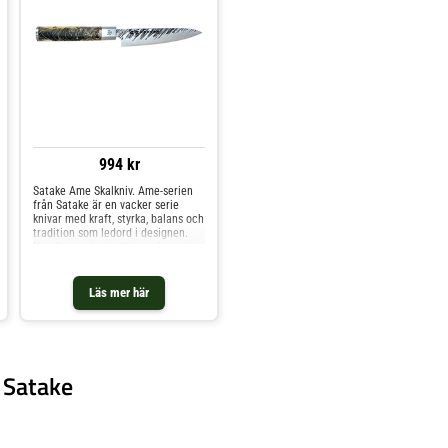
lönn(OBS! Alla handtag är helt
unika, och bild måste ses som
endast ett exempel)* Vril - eller
masur som det också kallas, är en
utväxt på ett träd där fibrerna går
åt olika håll istället för lodrätt.
Vril/Masurvirke är mycket
eftertraktat eftersom det är
otroligt vackert och hårdare än
vanligt trä.
994 kr
Satake Ame Skalkniv. Ame-serien
från Satake är en vacker serie
knivar med kraft, styrka, balans och
tradition som ledord i designen.
Handtagen är otroligt vackra och
alla handtag är helt unika i
Kanadalärk. Namnet Ame betyder
regn på japanska, något som
Läs mer här
bladets design har inspirerat till.
Pettykniven är en liten kökskniv
som är idealisk för små och
 Satake