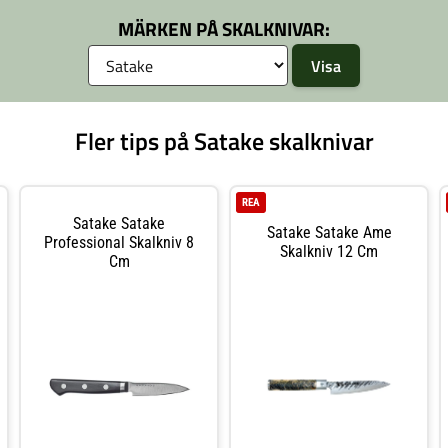
konstant strävan mot förbättring, vilket p
de lyxiga knivarna. Du får alla kriterier s
MÄRKEN PÅ SKALKNIVAR:
kännetecknar en bra kniv: ett bekvämt gre
och en stilren form.
Fler tips på Satake skalknivar
REA
Satake Satake
Satake Satake Ame
Professional Skalkniv 8
Skalkniv 12 Cm
Cm